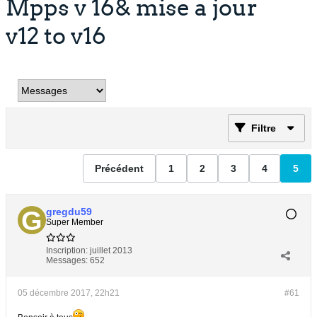
Mpps v 16& mise a jour
v12 to v16
Filtre
Précédent
1
2
3
4
5
gregdu59
Super Member
Inscription:
juillet 2013
Messages:
652
05 décembre 2017, 22h21
#61