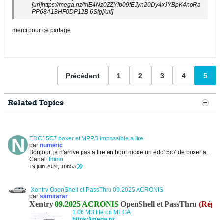
[url]https://mega.nz/#!E4Nz0ZZY!b09fEJyn20Dy4xJYBpK4noRa
PP68A1BHF0DP12B 6Sfg[/url]
merci pour ce partage
Précédent
1
2
3
4
5
Related Topics
EDC15C7 boxer et MPPS impossible a lire
par
numeric
Bonjour,
je n'arrive pas a lire en boot mode un edc15c7 de boxer avec Mpps
Canal:
Immo
19 juin 2024, 18h53
Xentry OpenShell et PassThru 09.2025 ACRONIS
par
samirarar
Xentry
09.2025 ACRONIS
OpenShell et PassThru
(Répu
1.06 MB file on MEGA
https://mega.nz