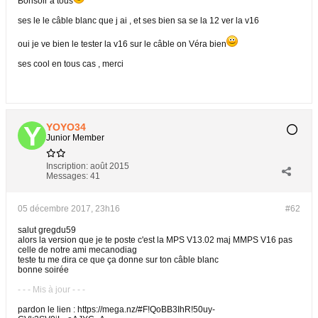
Bonsoir à tous
ses le le câble blanc que j ai , et ses bien sa se la 12 ver la v16
oui je ve bien le tester la v16 sur le câble on Véra bien
ses cool en tous cas , merci
YOYO34
Junior Member
Inscription:
août 2015
Messages:
41
05 décembre 2017, 23h16
#62
salut gregdu59
alors la version que je te poste c'est la MPS V13.02 maj MMPS V16 pas
celle de notre ami mecanodiag
teste tu me dira ce que ça donne sur ton câble blanc
bonne soirée
- - - Mis à jour - - -
pardon le lien : https://mega.nz/#F!QoBB3IhR!50uy-