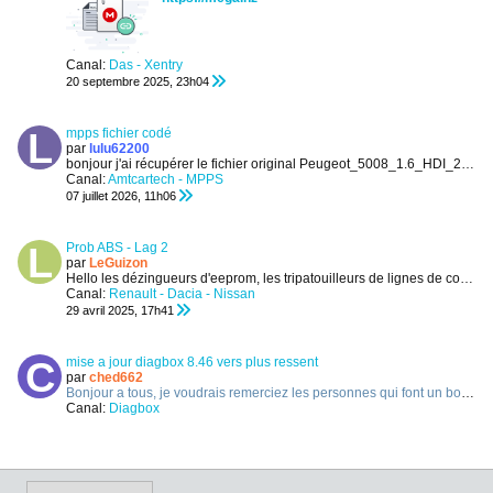
Canal:
Das - Xentry
20 septembre 2025, 23h04
mpps fichier codé
par
lulu62200
bonjour
j'ai récupérer le fichier original Peugeot_5008_1.6_HDI_2010_Turbodiesel___80.9KWKW_B osch__Bosch_398202_B6A9 pour le rédiger avec mpps...
Canal:
Amtcartech - MPPS
07 juillet 2026, 11h06
Prob ABS - Lag 2
par
LeGuizon
Hello les dézingueurs d'eeprom, les tripatouilleurs de lignes de commande, les hurluberlus de l’hexadécimal !
Canal:
Renault - Dacia - Nissan
29 avril 2025, 17h41
mise a jour diagbox 8.46 vers plus ressent
par
ched662
Bonjour a tous,
je voudrais remerciez les personnes qui font un boulot de fou pour nous fournir de bon programme qui perso depuis des années
Canal:
Diagbox
21 novembre 2023, 01h10