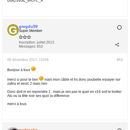
GVk2SV0iL_eAJYC_A
gregdu59
Super Member
Inscription:
juillet 2013
Messages:
652
06 décembre 2017, 11h56
#63
Bonjour à tous
merci ci pour le lien
mais mon câble et hs donc poubelle essayer sur
zafira et senic 2 mais rien
Donc doit m en reprendre 1 , mais je ses pas le quel en v16 soit le boitier
Alu ou la tête noir ses quoi la difference
merci à tous
pedroclio