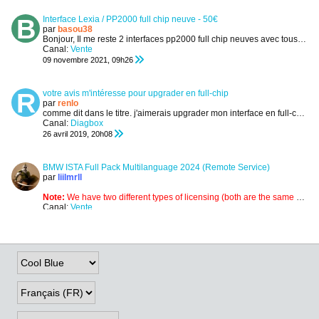
Interface Lexia / PP2000 full chip neuve - 50€
par
basou38
Bonjour,
Il me reste 2 interfaces pp2000 full chip neuves avec tous les câbles.
Canal:
Vente
09 novembre 2021, 09h26
votre avis m'intéresse pour upgrader en full-chip
par
renlo
comme dit dans le titre. j'aimerais upgrader mon interface en full-chip.
je
Canal:
Diagbox
26 avril 2019, 20h08
BMW ISTA Full Pack Multilanguage 2024 (Remote Service)
par
liilmrll
.
.
Note:
We have two different types of licensing (both are the same about the contents)
Canal:
Vente
16 juin 2024, 22h29