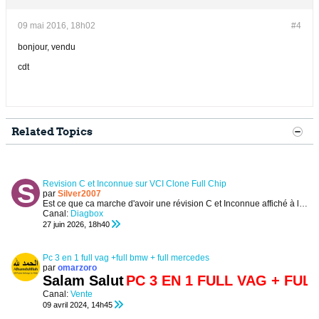
09 mai 2016, 18h02
#4
bonjour, vendu
cdt
Related Topics
Revision C et Inconnue sur VCI Clone Full Chip
par
Silver2007
Est ce que ca marche d'avoir une révision C et Inconnue affiché à la palce d'Evolution ou Peugeot ?
Canal:
Diagbox
27 juin 2026, 18h40
Pc 3 en 1 full vag +full bmw + full mercedes
par
omarzoro
Salam Salut
PC 3 EN 1 FULL VAG + FUL
Canal:
Vente
09 avril 2024, 14h45